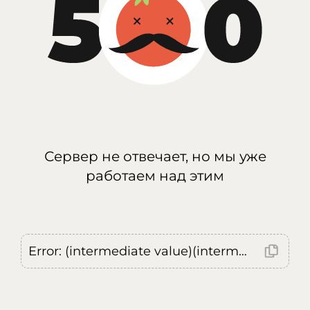
Сервер не отвечает, но мы уже
работаем над этим
Error: (intermediate value)(intermediate value)(intermediate value).replaceAll is not a function