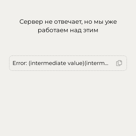
Сервер не отвечает, но мы уже
работаем над этим
Error: (intermediate value)(intermediate value)(intermediate value).replaceAll is not a function