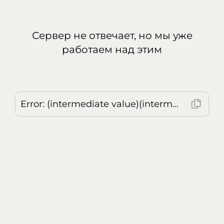
Сервер не отвечает, но мы уже
работаем над этим
Error: (intermediate value)(intermediate value)(intermediate value).replaceAll is not a function