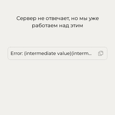
Сервер не отвечает, но мы уже
работаем над этим
Error: (intermediate value)(intermediate value)(intermediate value).replaceAll is not a function