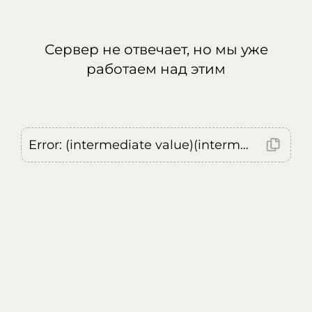
Сервер не отвечает, но мы уже
работаем над этим
Error: (intermediate value)(intermediate value)(intermediate value).replaceAll is not a function