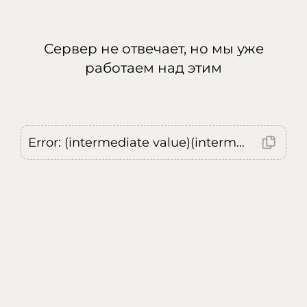
Сервер не отвечает, но мы уже
работаем над этим
Error: (intermediate value)(intermediate value)(intermediate value).replaceAll is not a function