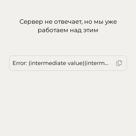
Сервер не отвечает, но мы уже
работаем над этим
Error: (intermediate value)(intermediate value)(intermediate value).replaceAll is not a function